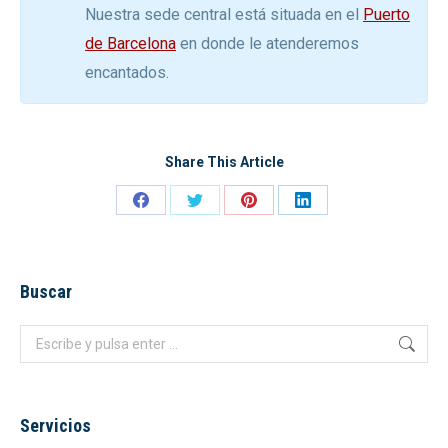
Nuestra sede central está situada en el
Puerto
de Barcelona
en donde le atenderemos
encantados.
Share This Article
Share
Share
Share
Share
on
on
on
on
Facebook
Twitter
Pinterest
LinkedIn
Buscar
Buscar:
Servicios