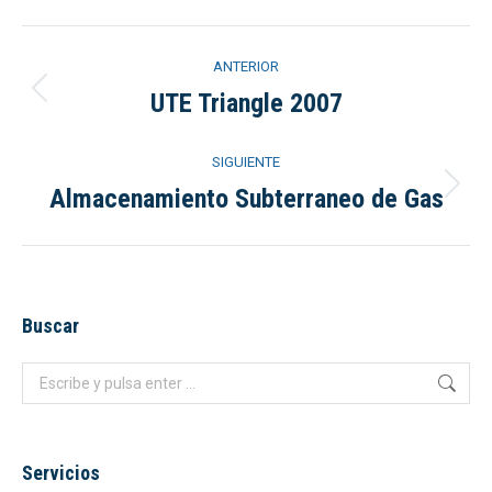
Navegación
ANTERIOR
entre
UTE Triangle 2007
Álbum
anterior:
álbumes
SIGUIENTE
Almacenamiento Subterraneo de Gas
Álbum
siguiente:
Buscar
Buscar:
Servicios